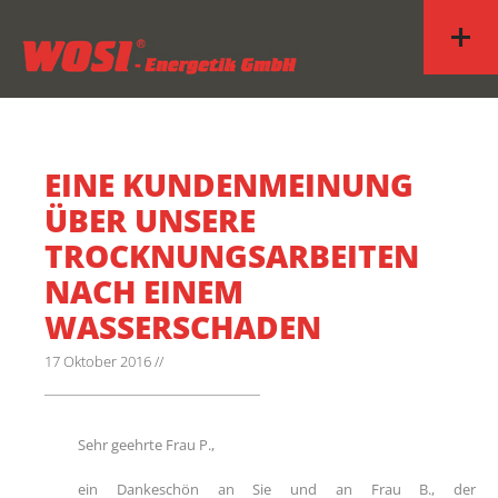
EINE KUNDENMEINUNG
ÜBER UNSERE
TROCKNUNGSARBEITEN
NACH EINEM
WASSERSCHADEN
17 Oktober 2016 //
Sehr geehrte Frau P.,
ein Dankeschön an Sie und an Frau B., der