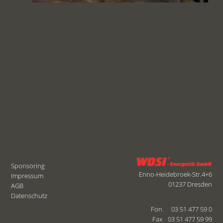
FASSADEN- UND
DACHDECKERFANGGERÜ
Sponsoring
Enno-Heidebroek-Str.4+6
Impressum
01237 Dresden
AGB
Datenschutz
Fon
03 51 477 59 0
Fax
03 51 477 59 99