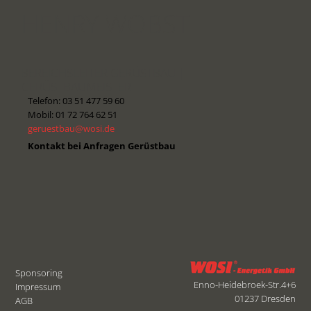
HENRY WOBST
BEREICHSLEITER GERÜSTBAU |
GERÜSTBAUMEISTER
Telefon: 03 51 477 59 60
Mobil: 01 72 764 62 51
geruestbau@wosi.de
Kontakt bei Anfragen Gerüstbau
Sponsoring
Enno-Heidebroek-Str.4+6
Impressum
01237 Dresden
AGB